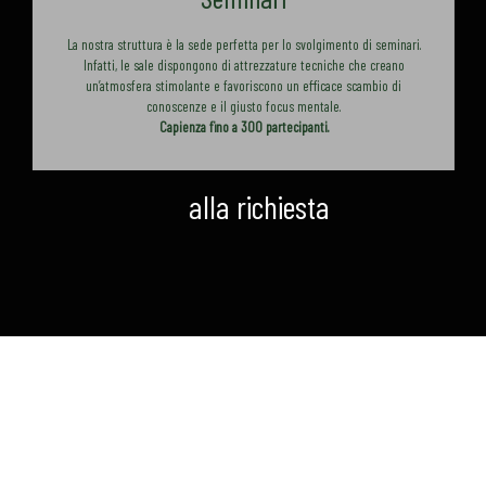
La nostra struttura è la sede perfetta per lo svolgimento di seminari.
Infatti, le sale dispongono di attrezzature tecniche che creano
un’atmosfera stimolante e favoriscono un efficace scambio di
conoscenze e il giusto focus mentale.
Capienza fino a 300 partecipanti.
alla richiesta
Nome
*
Cognome
*
E-mail
*